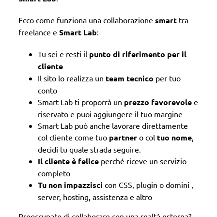
Ecco come funziona una collaborazione
smart
tra
freelance e
Smart Lab
:
Tu sei e resti il
punto di riferimento per il
cliente
Il sito lo realizza un
team tecnico
per tuo
conto
Smart Lab ti proporrà un
prezzo favorevole
e
riservato e puoi aggiungere il tuo margine
Smart Lab può anche lavorare direttamente
col cliente come tuo
partner
o col
tuo nome
,
decidi tu quale strada seguire.
Il cliente è felice
perché riceve un servizio
completo
Tu non impazzisci
con CSS, plugin o domini ,
server, hosting, assistenza e altro
Preoccupato di collaborare con una realtà esterna?