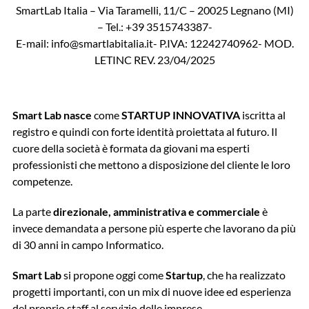
SmartLab Italia – Via Taramelli, 11/C – 20025 Legnano (MI)
– Tel.: +39 3515743387-
E-mail: info@smartlabitalia.it- P.IVA: 12242740962- MOD.
LETINC REV. 23/04/2025
Smart Lab nasce
come
STARTUP INNOVATIVA
iscritta al
registro e quindi con forte identità proiettata al futuro. Il
cuore della società è formata da giovani ma esperti
professionisti che mettono a disposizione del cliente le loro
competenze.
La parte
direzionale, amministrativa e commerciale
è
invece demandata a persone più esperte che lavorano da più
di 30 anni in campo Informatico.
Smart Lab
si propone oggi come
Startup
, che ha realizzato
progetti importanti, con un mix di nuove idee ed esperienza
del proprio staff al servizio delle imprese.